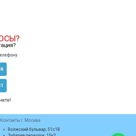
ОСЫ?
тация?
телефону.
86
81
ните!
Контакты г. Москва
Волжский бульвар, 51с18
Зубарев переулок, 15к2