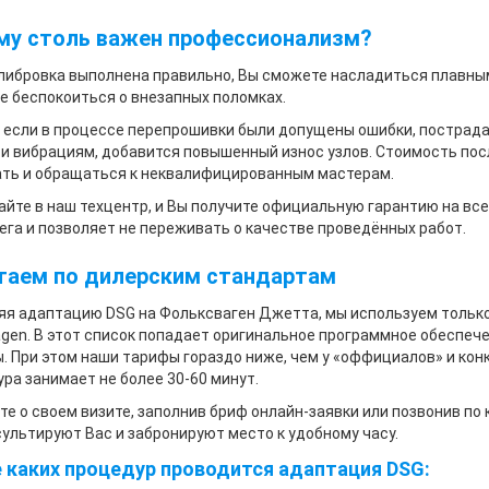
му столь важен профессионализм?
либровка выполнена правильно, Вы сможете насладиться плавны
е беспокоиться о внезапных поломках.
 если в процессе перепрошивки были допущены ошибки, пострад
и вибрациям, добавится повышенный износ узлов. Стоимость по
ать и обращаться к неквалифицированным мастерам.
йте в наш техцентр, и Вы получите официальную гарантию на все 
ега и позволяет не переживать о качестве проведённых работ.
таем по дилерским стандартам
яя
адаптацию DSG на Фольксваген Джетта
, мы используем тольк
gen. В этот список попадает оригинальное программное обеспече
. При этом наши тарифы гораздо ниже, чем у «оффициалов» и конк
ра занимает не более 30-60 минут.
е о своем визите, заполнив бриф онлайн-заявки или позвонив п
ультируют Вас и забронируют место к удобному часу.
 каких процедур проводится адаптация DSG: