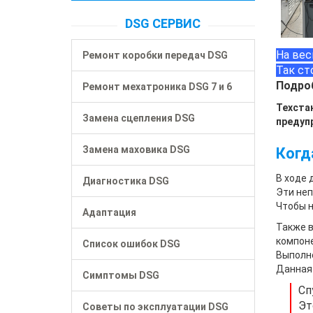
DSG СЕРВИС
На вес
Ремонт коробки передач DSG
Так ст
Подроб
Ремонт мехатроника DSG 7 и 6
Техста
Замена сцепления DSG
предуп
Замена маховика DSG
Когд
В ходе 
Диагностика DSG
Эти неп
Чтобы н
Адаптация
Также в
компон
Список ошибок DSG
Выполн
Данная 
Симптомы DSG
Сп
Эт
Советы по эксплуатации DSG