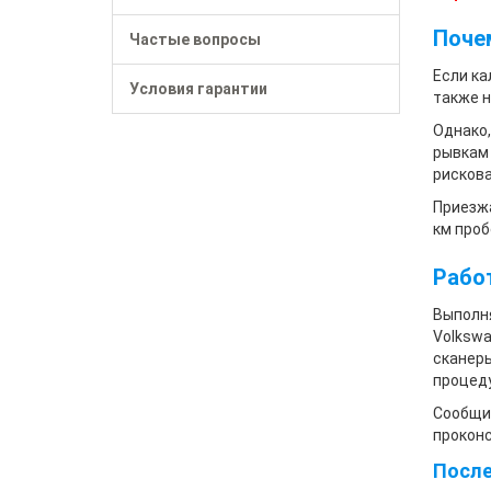
Поче
Частые вопросы
Если ка
Условия гарантии
также н
Однако,
рывкам 
рисков
Приезжа
км проб
Рабо
Выполн
Volkswa
сканеры
процеду
Сообщит
проконс
После