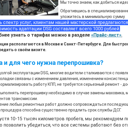
Мы точно знаем, как добиться иде
Обратившись в специализированны
уложитесь в минимальную сумму.
ь спектр услуг, клиентам нашей мастерской предлагают
оимость адаптации DSG составляет всего 1000 рублей.
нее узнать о тарифах можно в разделе
«Прайс-лист»
.
нции располагаются в Москве и Санкт-Петербурге. Для быстрог
редить о своём визите.
а и для чего нужна перепрошивка?
долгой эксплуатации DSG, многие водители сталкиваются с появл
оладки связаны с изменением давления, изменением консистенции
ормализировать работу КПП, не требуется серьезный ремонт - до
ыполнять перепрошивку необходимо в случае замены маховика, м
ентов трансмиссии.
ение любых ремонтных работ должно сопровождаться последующ
процедура способна существенно продлить срок службы ДСГ.
устя 10-15 тысяч километров пробега, мы рекомендуем п
о позволить убедиться, что все системы работают без отк