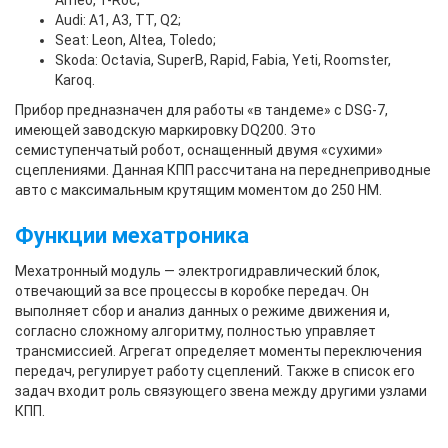
Ameo, T-Roc;
Audi: A1, A3, TT, Q2;
Seat: Leon, Altea, Toledo;
Skoda: Octavia, SuperB, Rapid, Fabia, Yeti, Roomster,
Karoq.
Прибор предназначен для работы «в тандеме» с DSG-7,
имеющей заводскую маркировку DQ200. Это
семиступенчатый робот, оснащенный двумя «сухими»
сцеплениями. Данная КПП рассчитана на переднеприводные
авто с максимальным крутящим моментом до 250 НМ.
Функции мехатроника
Мехатронный модуль — электрогидравлический блок,
отвечающий за все процессы в коробке передач. Он
выполняет сбор и анализ данных о режиме движения и,
согласно сложному алгоритму, полностью управляет
трансмиссией. Агрегат определяет моменты переключения
передач, регулирует работу сцеплений. Также в список его
задач входит роль связующего звена между другими узлами
КПП.