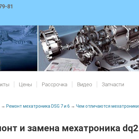
79-81
акты
Цены
Рассрочка
Видео
Запчасти
→
Ремонт мехатроника DSG 7 и 6
→
Чем отличаются мехатроники
онт и замена мехатроника dq2