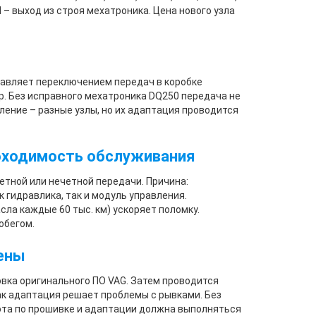
ПП – выход из строя мехатроника. Цена нового узла
равляет переключением передач в коробке
р. Без исправного мехатроника DQ250 передача не
ление – разные узлы, но их адаптация проводится
обходимость обслуживания
четной или нечетной передачи. Причина:
 гидравлика, так и модуль управления.
ла каждые 60 тыс. км) ускоряет поломку.
обегом.
ены
вка оригинального ПО VAG. Затем проводится
как адаптация решает проблемы с рывками. Без
ота по прошивке и адаптации должна выполняться