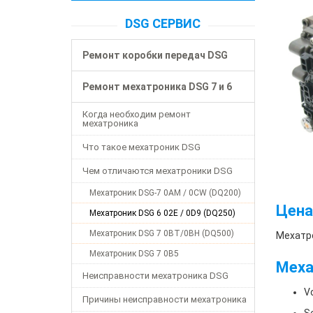
DSG СЕРВИС
Ремонт коробки передач DSG
Ремонт мехатроника DSG 7 и 6
Когда необходим ремонт
мехатроника
Что такое мехатроник DSG
Чем отличаются мехатроники DSG
Мехатроник DSG-7 0AM / 0CW (DQ200)
Цена
Мехатроник DSG 6 02E / 0D9 (DQ250)
Мехатроник DSG 7 0BT/0BH (DQ500)
Мехатро
Мехатроник DSG 7 0B5
Меха
Неисправности мехатроника DSG
Vo
Причины неисправности мехатроника