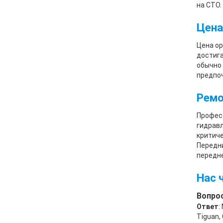
на СТО.
Цена
Цена ор
достига
обычно 
предпоч
Ремо
Професс
гидравл
критиче
Передни
передн
Нас 
Вопрос
Ответ
:
Tiguan, 