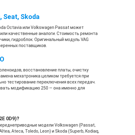
 Seat, Skoda
oda Octavia или Volkswagen Passat может
 или качественные аналоги. Стоимость ремонта
тчики, гидроблок. Оригинальный модуль VAG
веренных поставщиков.
ТО
оленоидов, восстановление платы, очистку
 Замена мехатроника целиком требуется при
ьно тестирование переключения всех передач.
ывать модификацию 250 — она именно для
2E 0D9)?
 переднеприводные модели Volkswagen (Passat,
 Altea, Ateca, Toledo, Leon) и Skoda (Superb, Kodiaq,