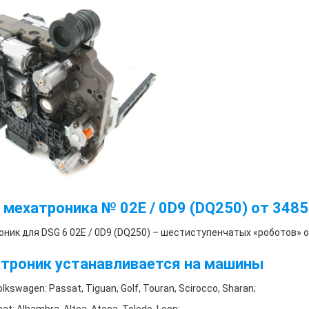
 мехатроника № 02E / 0D9 (DQ250) от 3485
ник для DSG 6 02E / 0D9 (DQ250) – шестиступенчатых «роботов» о
троник устанавливается на машины
lkswagen: Passat, Tiguan, Golf, Touran, Scirocco, Sharan;