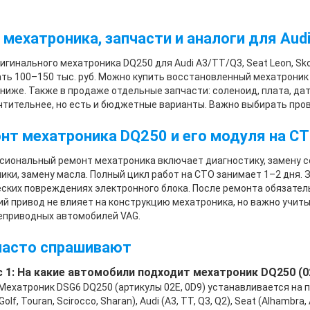
 мехатроника, запчасти и аналоги для Audi,
игинального мехатроника DQ250 для Audi A3/TT/Q3, Seat Leon, Sk
ть 100–150 тыс. руб. Можно купить восстановленный мехатроник
ниже. Также в продаже отдельные запчасти: соленоид, плата, да
тительнее, но есть и бюджетные варианты. Важно выбирать про
нт мехатроника DQ250 и его модуля на С
иональный ремонт мехатроника включает диагностику, замену с
ики, замену масла. Полный цикл работ на СТО занимает 1–2 дня.
ских повреждениях электронного блока. После ремонта обязател
й привод не влияет на конструкцию мехатроника, но важно учит
еприводных автомобилей VAG.
часто спрашивают
 1: На какие автомобили подходит мехатроник DQ250 (0
 Мехатроник DSG6 DQ250 (артикулы 02E, 0D9) устанавливается на
Golf, Touran, Scirocco, Sharan), Audi (A3, TT, Q3, Q2), Seat (Alhambra,