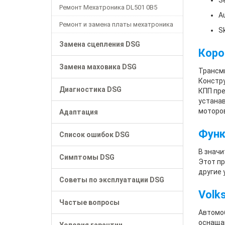
Se
Ремонт Мехатроника DL501 0B5
Au
Ремонт и замена платы мехатроника
Sk
Замена сцепления DSG
Коро
Замена маховика DSG
Трансми
Констру
Диагностика DSG
КПП пре
устанав
моторов
Адаптация
Функ
Список ошибок DSG
В значи
Симптомы DSG
Этот пр
другие 
Советы по эксплуатации DSG
Volks
Частые вопросы
Автомоб
оснащаю