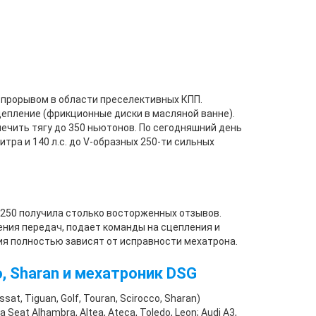
 прорывом в области преселективных КПП.
цепление (фрикционные диски в масляной ванне).
ечить тягу до 350 ньютонов. По сегодняшний день
тра и 140 л.с. до V-образных 250-ти сильных
250 получила столько восторженных отзывов.
ния передач, подает команды на сцепления и
ия полностью зависят от исправности мехатрона.
co, Sharan и мехатроник DSG
, Tiguan, Golf, Touran, Scirocco, Sharan)
t Alhambra, Altea, Ateca, Toledo, Leon; Audi A3,