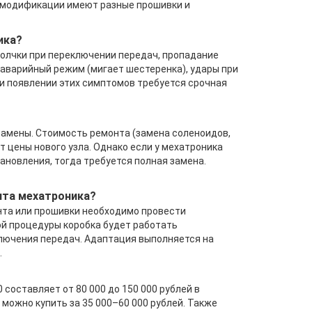
ные модификации имеют разные прошивки и
ика?
толчки при переключении передач, пропадание
 аварийный режим (мигает шестеренка), удары при
ри появлении этих симптомов требуется срочная
замены. Стоимость ремонта (замена соленоидов,
 цены нового узла. Однако если у мехатроника
ановления, тогда требуется полная замена.
нта мехатроника?
онта или прошивки необходимо провести
ой процедуры коробка будет работать
ключения передач. Адаптация выполняется на
.
 составляет от 80 000 до 150 000 рублей в
можно купить за 35 000–60 000 рублей. Также