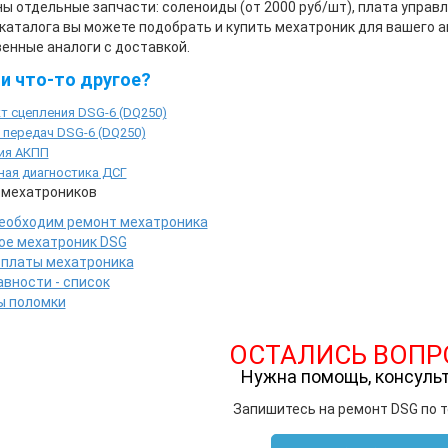
ы отдельные запчасти: соленоиды (от 2000 руб/шт), плата управле
каталога вы можете подобрать и купить мехатроник для вашего ав
енные аналоги с доставкой.
и что-то другое?
т сцепления DSG-6 (DQ250)
 передач DSG-6 (DQ250)
ия АКПП
ная диагностика ДСГ
 мехатроников
необходим ремонт мехатроника
ое мехатроник DSG
 платы мехатроника
вности - список
ы поломки
ОСТАЛИСЬ ВОПР
Нужна помощь, консуль
Запишитесь на ремонт DSG по 