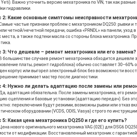
, Yeti). Важно уточнить версию мехатроника по VIN, так как раз
ки гидравлики.
 2: Какие основные симптомы неисправности мехатрон
 Самые частые признаки проблем с мехатроником DQ250: рывки и 
или четной/нечетной передачи, ошибка «PRNDL» на панели, уход в
с места, а также подтеки масла со стороны блока мехатроника. П
тика.
 3: Что дешевле – ремонт мехатроника или его замена?
 В большинстве случаев ремонт мехатроника обходится дешевле 
овление платы, ремонт гидроблока) обычно составляет 30–60% от
ен корпус или выгорел электронный блок без возможности восст
решение принимает мастер после диагностики.
 4: Нужно ли делать адаптацию после замены или ремо
 Да, адаптация обязательна. После замены мехатроника, его рем
ию сцепления и базовые установки (адаптацию передач). Без эт
ктно: переключения будут резкими, возможны рывки или отказ в
тическом оборудовании (VCDS, ODIS, Vasya) строго по инструкции
 5: Какая цена мехатроника DQ250 и где его купить?
 Цена нового оригинального мехатроника VAG (02E) для DSG6 DQ250
ости от модификации. Восстановленный мехатроник с гарантией 