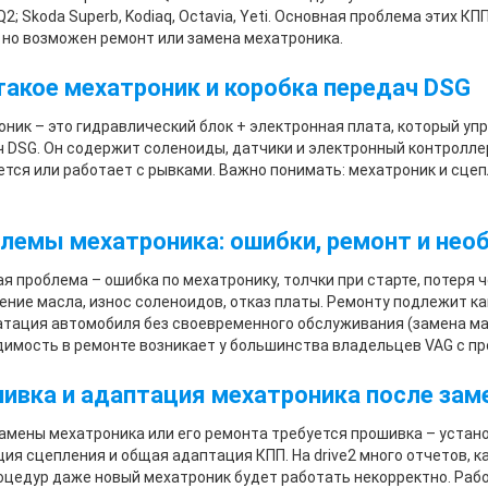
 Q2; Skoda Superb, Kodiaq, Octavia, Yeti. Основная проблема этих К
 но возможен ремонт или замена мехатроника.
такое мехатроник и коробка передач DSG
ник – это гидравлический блок + электронная плата, который уп
 DSG. Он содержит соленоиды, датчики и электронный контролле
тся или работает с рывками. Важно понимать: мехатроник и сцеп
лемы мехатроника: ошибки, ремонт и не
я проблема – ошибка по мехатронику, толчки при старте, потеря 
ение масла, износ соленоидов, отказ платы. Ремонту подлежит как
тация автомобиля без своевременного обслуживания (замена мас
имость в ремонте возникает у большинства владельцев VAG с пр
ивка и адаптация мехатроника после зам
амены мехатроника или его ремонта требуется прошивка – устано
ия сцепления и общая адаптация КПП. На drive2 много отчетов, 
оцедур даже новый мехатроник будет работать некорректно. Раб