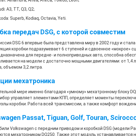
at: Alhambra, Altea, Ateca, Toledo, Leon;
di: A3, TT, Q3, Q2;
oda: Superb, Kodiaq, Octavia, Yeti.
бка передач DSG, с которой совместим
ссия DSG 6 впервые была представлена миру в 2002 году и стала
кция коробки подразумевает 6 ступеней и сдвоенное «мокрое» с
дназначена для передне- и полноприводных авто, способна обесп
ливается на модели с достаточно мощными двигателями: от 1,4 ли
, объемом 3,2 литра.
ции мехатроника
тельной мере именно благодаря «умному» мехатронному блоку DQ
ибор управляет элементами КПП, определяет моменты переключе
узлы коробки. Работа всей трансмиссии, а также комфорт вожден
wagen Passat, Tiguan, Golf, Touran, Sciroc
или Volkswagen с передним приводом и коробкой DSG (модели Passat
тся мехатроником DQ250. Также этот модуль устанавливается на Sea