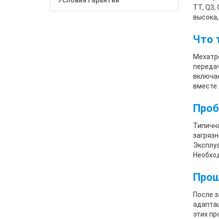
Условия гарантии
TT, Q3,
высока,
Что 
Мехатро
передач
включае
вместе.
Проб
Типична
загрязн
Эксплуа
Необход
Прош
После з
адаптац
этих пр