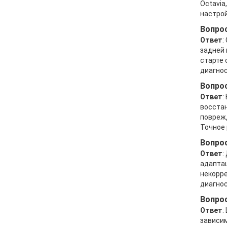
Octavia
настрой
Вопрос
Ответ
:
задней 
старте 
диагнос
Вопрос
Ответ
:
восстан
поврежд
Точное 
Вопрос
Ответ
:
адаптац
некорре
диагнос
Вопрос
Ответ
:
зависим