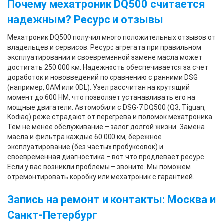
Почему мехатроник DQ500 считается
надежным? Ресурс и отзывы
Мехатроник DQ500 получил много положительных отзывов от
владельцев и сервисов. Ресурс агрегата при правильном
эксплуатировании и своевременной замене масла может
достигать 250 000 км. Надежность обеспечивается за счет
доработок и нововведений по сравнению с ранними DSG
(например, 0AM или 0DL). Узел рассчитан на крутящий
момент до 600 HM, что позволяет устанавливать его на
мощные двигатели. Автомобили с DSG-7 DQ500 (Q3, Tiguan,
Kodiaq) реже страдают от перегрева и поломок мехатроника.
Тем не менее обслуживание – залог долгой жизни. Замена
масла и фильтра каждые 60 000 км, бережное
эксплуатирование (без частых пробуксовок) и
своевременная диагностика – вот что продлевает ресурс.
Если у вас возникли проблемы – звоните. Мы поможем
отремонтировать коробку или мехатроник с гарантией.
Запись на ремонт и контакты: Москва и
Санкт-Петербург