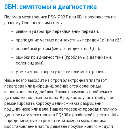
0BH: симптомы и диагностика
Поломка мехатроника DSG-7 0BT или 0BH проявляется по-
разному. Основные симптомы:
рывки и удары при переключении передач;
пропадание четных или нечетных передач ( к1 или к2 );
аварийный режим (мигает индикатор ДСГ);
ошибки при диагностике (проблемы с датчиками,
соленоидами);
утечки масла через уплотнители мехатроника.
Чаще всего выходит из строя электронная плата (от
перегрева или вибраций), забиваются соленоиды,
изнашивается гидроблок. Также возможны проблемы с
датчиками положения вала. В редких случаях требуется
ремонтировать коробку целиком из-за разрушения
подшипников или вала. Наш автосервис проводит полную
диагностику мехатроника DQ500 с разборкой агрегата. Мы
определяем, нужен ремонт или замена мехатроника.
Восстановление часто дешевле покупки нового модуля.