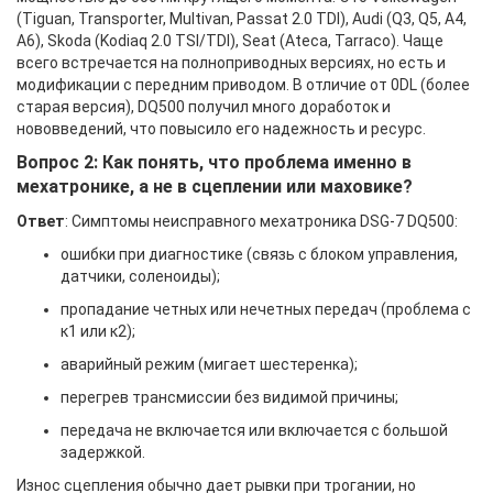
(Tiguan, Transporter, Multivan, Passat 2.0 TDI), Audi (Q3, Q5, A4,
A6), Skoda (Kodiaq 2.0 TSI/TDI), Seat (Ateca, Tarraco). Чаще
всего встречается на полноприводных версиях, но есть и
модификации с передним приводом. В отличие от 0DL (более
старая версия), DQ500 получил много доработок и
нововведений, что повысило его надежность и ресурс.
Вопрос 2: Как понять, что проблема именно в
мехатронике, а не в сцеплении или маховике?
Ответ
: Симптомы неисправного мехатроника DSG-7 DQ500:
ошибки при диагностике (связь с блоком управления,
датчики, соленоиды);
пропадание четных или нечетных передач (проблема с
к1 или к2);
аварийный режим (мигает шестеренка);
перегрев трансмиссии без видимой причины;
передача не включается или включается с большой
задержкой.
Износ сцепления обычно дает рывки при трогании, но