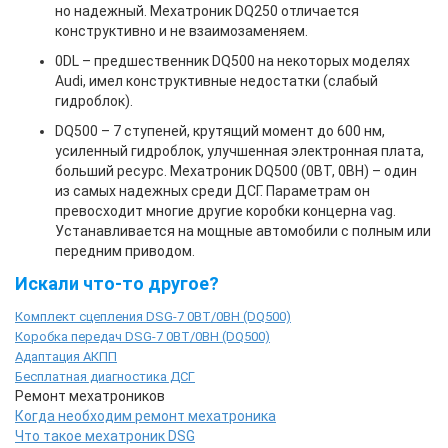
но надежный. Мехатроник DQ250 отличается
конструктивно и не взаимозаменяем.
0DL – предшественник DQ500 на некоторых моделях
Audi, имел конструктивные недостатки (слабый
гидроблок).
DQ500 – 7 ступеней, крутящий момент до 600 нм,
усиленный гидроблок, улучшенная электронная плата,
больший ресурс. Мехатроник DQ500 (0BT, 0BH) – один
из самых надежных среди ДСГ. Параметрам он
превосходит многие другие коробки концерна vag.
Устанавливается на мощные автомобили с полным или
передним приводом.
Искали что-то другое?
Комплект сцепления DSG-7 0BT/0BH (DQ500)
Коробка передач DSG-7 0BT/0BH (DQ500)
Адаптация АКПП
Бесплатная диагностика ДСГ
Ремонт мехатроников
Когда необходим ремонт мехатроника
Что такое мехатроник DSG