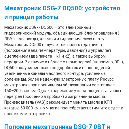
Мехатроник DSG-7 DQ500: устройство
и принцип работы
Мехатроник DSG-7 DQ500 – это электронный +
гидравлический модуль, объединяющий блок управления (
ЭБУ ), соленоиды, датчики и гидравлическую плату.
Мехатроник DQ500 получает сигналы от датчиков
(положения вала, температуры, давления) и управляет
сцеплением (два пакета – к1 и к2), а также выбором
передачи. В отличие от более старых версий (например, 0DL),
DQ500 получил множество доработок и нововведений:
увеличенные каналы масляного контура, усиленные
соленоиды, более надежную электронную плату. Ресурс
мехатроника при правильном обслуживании составляет
150–200 тыс. км. Однако нарекание у владельцев вызывают
перегрев (особенно в пробках) и загрязнение масла.
Производитель (VAG) рекомендует менять масло в КПП
каждые 60 000 км, но многие пренебрегают этим, что ведет к
поломкам мехатроника.
Поломки мехатроника DSG-7 0BT и