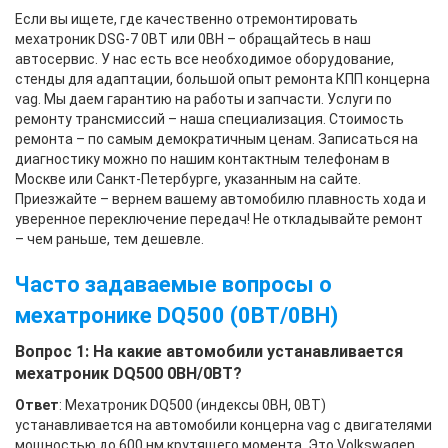
Если вы ищете, где качественно отремонтировать
мехатроник DSG-7 0BT или 0BH – обращайтесь в наш
автосервис. У нас есть все необходимое оборудование,
стенды для адаптации, большой опыт ремонта КПП концерна
vag. Мы даем гарантию на работы и запчасти. Услуги по
ремонту трансмиссий – наша специализация. Стоимость
ремонта – по самым демократичным ценам. Записаться на
диагностику можно по нашим контактным телефонам в
Москве или Санкт-Петербурге, указанным на сайте.
Приезжайте – вернем вашему автомобилю плавность хода и
уверенное переключение передач! Не откладывайте ремонт
– чем раньше, тем дешевле.
Часто задаваемые вопросы о
мехатронике DQ500 (0BT/0BH)
Вопрос 1: На какие автомобили устанавливается
мехатроник DQ500 0BH/0BT?
Ответ
: Мехатроник DQ500 (индексы 0BH, 0BT)
устанавливается на автомобили концерна vag с двигателями
мощностью до 600 нм крутящего момента. Это Volkswagen