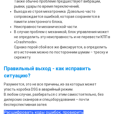
Также обычно проблеме предшествуют вибрации,
рывки, удары по время переключений;
Выхода из строя мехатроника. Довольно часто
сопровождается ошибкой, которая сохраняется в
памяти электронного блока;
Неисправности механической части.
В случае проблем с механикой, блок управления может
не определить эту неисправность и не перевести КПП в
«Crashmode».
Однако порой сбой все же фиксируется, а определить
его источник можно по посторонним шумам – треску и
скрежету.
Правильный выход - как исправить
ситуацию?
Разумеется, это не все причины, из-за которых может
упасть
коробка
DSG
в аварийный режим
.
В любом случае, разбираться с этим самостоятельно, без
дилерских сканеров и спецоборудования – почти
бесперспективная затея.
Расшифровать коды ошибок, проверить