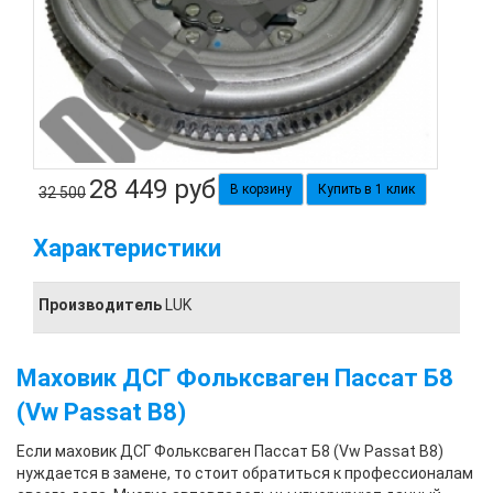
28 449
руб
Купить в 1 клик
32 500
Характеристики
Производитель
LUK
Маховик ДСГ Фольксваген Пассат Б8
(Vw Passat B8)
Если маховик ДСГ Фольксваген Пассат Б8 (Vw Passat B8)
нуждается в замене, то стоит обратиться к профессионалам