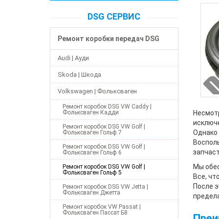
DSG СЕРВИС
Ремонт коробки передач DSG
Audi | Ауди
Skoda | Шкода
Volkswagen | Фольксваген
Ремонт коробок DSG VW Caddy |
Фольксваген Кадди
Несмотр
исключ
Ремонт коробок DSG VW Golf |
Однако 
Фольксваген Гольф 7
Восполь
Ремонт коробок DSG VW Golf |
запчаст
Фольксваген Гольф 6
Мы обес
Ремонт коробок DSG VW Golf |
Фольксваген Гольф 5
Все, чт
После э
Ремонт коробок DSG VW Jetta |
Фольксваген Джетта
предела
Ремонт коробок VW Passat |
Фольксваген Пассат Б8
Преи