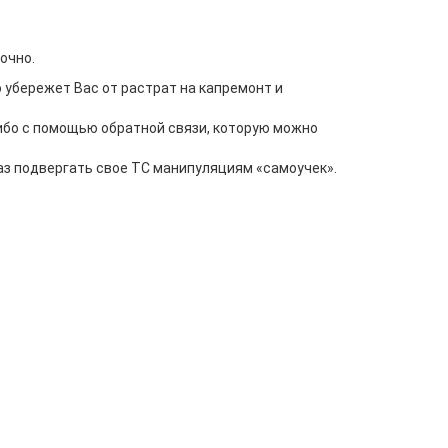
очно.
 убережет Вас от растрат на капремонт и
либо с помощью обратной связи, которую можно
аз подвергать свое ТС манипуляциям «самоучек».