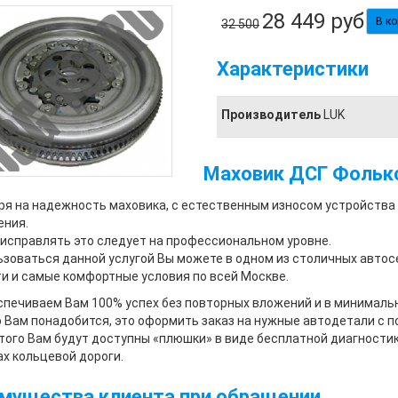
28 449
руб
32 500
Характеристики
Производитель
LUK
Маховик ДСГ Фольксв
я на надежность маховика, с естественным износом устройства
ения.
исправлять это следует на профессиональном уровне.
зоваться данной услугой Вы можете в одном из столичных авто
и и самые комфортные условия по всей Москве.
печиваем Вам 100% успех без повторных вложений и в минимальн
о Вам понадобится, это оформить заказ на нужные автодетали с 
того Вам будут доступны «плюшки» в виде бесплатной диагностик
х кольцевой дороги.
мущества клиента при обращении