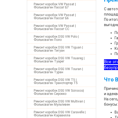
Ремонт коробок VW Passat |
Фольксваген Пассат Б7
С автот
площад
Ремонт коробок VW Passat |
Фольксваген Пассат Б6
По итог
выгодны
Ремонт коробок VW Passat |
Фольксваген Пассат СС
П
Ремонт коробок DSG VW Polo |
Г
Фольксваген Поло
Г
Ремонт коробок DSG VW Tiguan |
К
Фольксваген Тигуан
П
Ремонт коробок DSG VW Touareg |
Все эт
Фольксваген Туарег
безупр
Ремонт коробок DSG VW Touran |
Фольксваген Туран
Что 
Ремонт коробок DSG VW T5 |
Фольксваген Транспортер Т5
Причина
Ремонт коробок DSG VW Scirocco|
и адекв
Фольксваген Сирокко
На сего
Ремонт коробок DSG VW Multivan |
бонусы:
Фольксваген Мультивен
В
Ремонт коробок DSG VW Caravelle |
Фольксваген Каравелла
Т