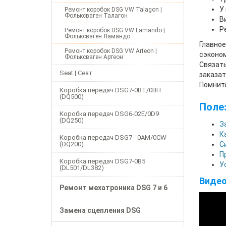
У
Ремонт коробок DSG VW Talagon |
Фольксваген Талагон
В
Р
Ремонт коробок DSG VW Lamando |
Фольксваген Ламандо
Главное
Ремонт коробок DSG VW Arteon |
сэконом
Фольксваген Артеон
Связать
Seat | Сеат
заказат
Помните
Коробка передач DSG7-0BT/0BH
(DQ500)
Поле
Коробка передач DSG6-02E/0D9
(DQ250)
З
К
Коробка передач DSG7 - 0AM/0CW
(DQ200)
С
П
Коробка передач DSG7-0B5
У
(DL501/DL382)
Видео
Ремонт мехатроника DSG 7 и 6
Замена сцепления DSG