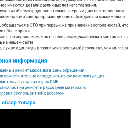
 нас имеются детали различных лет изготовления.
изуальный осмотр дополнен компьютерным диагностированием.
екомендации завода-производителя соблюдаются максимально т
, обращаться в СТО при первых же признаках неисправностей, что
ит Ваше время.
ся с техсервисом можно по телефонам, указанным в контактах, 
ь на нашем сайте.
, лучше единожды вложиться в реальный результат, чем много р
зная информация
амена и ремонт маховика в день обращения
ак самостоятельно определить износ комплектующих
имптомы выхода из строя DMF
райс-лист на ремонт и расходные материалы
словия беспроцентной рассрочки
 обзор товара