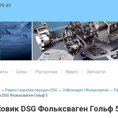
79-81
акты
Цены
Рассрочка
Видео
Запчасти
→
Ремонт коробки передач DSG
→
Volkswagen | Фольксваген
→
Ре
 DSG Фольксваген Гольф 5
овик DSG Фольксваген Гольф 