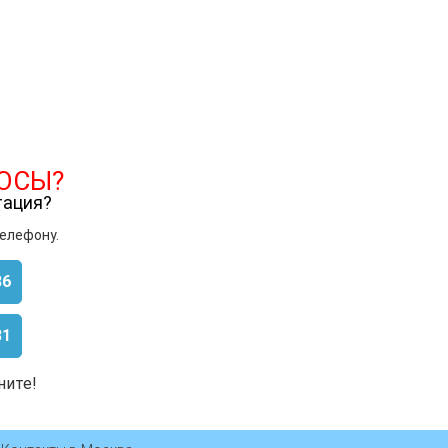
ОСЫ?
тация?
телефону.
86
81
ните!