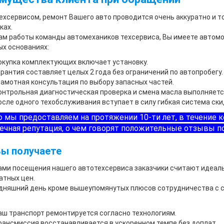
ехсервисом, ремонт Вашего авто проводится очень аккуратно и 
ках.
ам работы команды автомехаников техсервиса, Вы имеете автомоб
х основаниях:
окупка комплектующих включает установку.
арантия составляет целых 2 года без ограничений по автопробегу.
рамотная консультация по выбору запасных частей.
онтрольная диагностическая проверка и смена масла выполняется
осле одного техобслуживания вступает в силу гибкая система ски
о мы предоставляем на протяжении 10-ти лет, в течение 
ечная репутация, о чем говорят положительные отзывы п
Вы получаете
ми посещения нашего автотехсервиса заказчики считают идеаль
атных цен.
дняшний день кроме вышеупомянутых плюсов сотрудничества с 
аш транспорт ремонтируется согласно технологиям.
рансмиссия восстанавливается в ускоренном темпе без доплат.